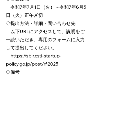
令和7年7月1日（火）～令和7年8月5
日（火）正午〆切
◇提出方法・詳細・問い合わせ先
以下URLにアクセスして、説明をご
一読いただき、専用のフォームに入力
して提出してください。
https://sbir.csti-startup-
policy.go.jp/post/rfi2025
◇備考
・RFIに回答いただいた場合、詳細
把握のために個別にヒアリングをお願
いすることがあります。ご協力は任意
です。
・情報の取り扱いにつきましては、
上述のURLにアクセスしてご確認くだ
さい。